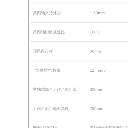
第四轴夹持外径
1-80mm
第四轴诣波减速比
100:1
顶尾座行程
50mm
T型槽尺寸/数量
12 mm/3
主轴端部至工作台面距离
320mm
工作台面距地面高度
780mm
安全防护等级
IP54全封闭带脚轮可