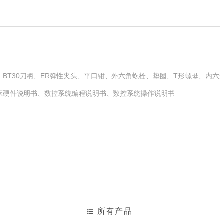
、BT30刀柄、ER弹性夹头、平口钳、外六角螺栓、垫圈、T形螺母、内
床硬件说明书、数控系统编程说明书、数控系统操作说明书
所有产品