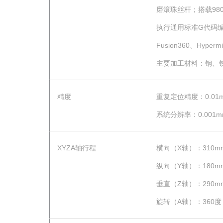
磨滚珠丝杆；搭载98
执行通用标准G代码编程
Fusion360、Hyper
主要加工材料：钢、
精度
重复定位精度：0.01
系统分辨率：0.001m
XYZA轴行程
横向（X轴）：310m
纵向（Y轴）：180m
垂直（Z轴）：290m
旋转（A轴）：360