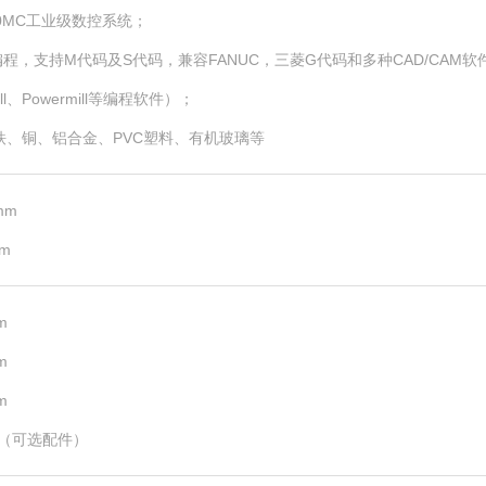
0MC工业级数控系统；
，支持M代码及S代码，兼容FANUC，三菱G代码和多种CAD/CAM软件（Mas
mill、Powermill等编程软件）；
铁、铜、铝合金、PVC塑料、有机玻璃等
mm
m
m
m
m
度（可选配件）