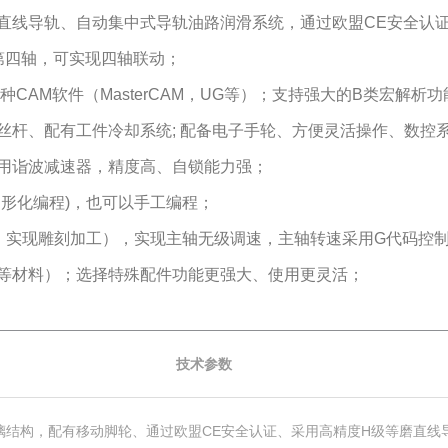
直线导轨、自动集中式导轨油路润滑系统，通过欧盟CE安全认证
第四轴，可实现四轴联动；
种CAM软件（MasterCAM，UG等）；支持强大的B类宏解
珠丝杆、配有工件冷却系统; 配备电子手轮、方便灵活操作、数
用诣波减速器，精度高、自锁能力强；
图形化编程)，也可以手工编程；
轴，实现雕刻加工），实现主轴无级调速，主轴转速采用G代码控
等材料）；选择特殊配件功能更强大、使用更灵活；
技术参数
璃结构，配有移动脚轮、通过欧盟CE安全认证、采用高精度H级等磨直线