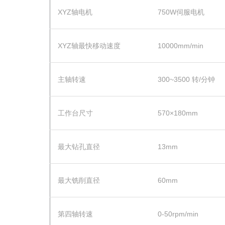
XYZ轴电机
750W伺服电机
XYZ轴最快移动速度
10000mm/min
主轴转速
300~3500 转/分钟
工作台尺寸
570×180mm
最大钻孔直径
13mm
最大铣削直径
60mm
第四轴转速
0-50rpm/min