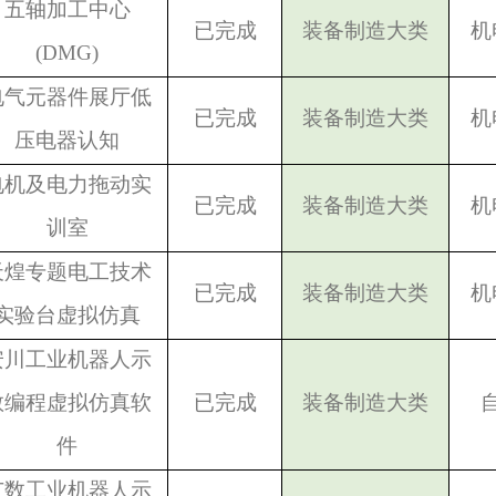
五轴加工中心
已完成
装备制造大类
机
(DMG)
电气元器件展厅低
已完成
装备制造大类
机
压电器认知
电机及电力拖动实
已完成
装备制造大类
机
训室
天煌专题电工技术
已完成
装备制造大类
机
实验台虚拟仿真
安川工业机器人示
教编程虚拟仿真软
已完成
装备制造大类
件
广数工业机器人示