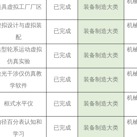
机
模具虚拟工厂厂区
已完成
装备制造大类
虚拟设计与虚拟装
机
已完成
装备制造大类
配
典型轮系运动虚拟
机
已完成
装备制造大类
仿真实验
激光干涉仪仿真教
机
已完成
装备制造大类
学软件
机
框式水平仪
已完成
装备制造大类
内径百分表认知和
机
已完成
装备制造大类
学习