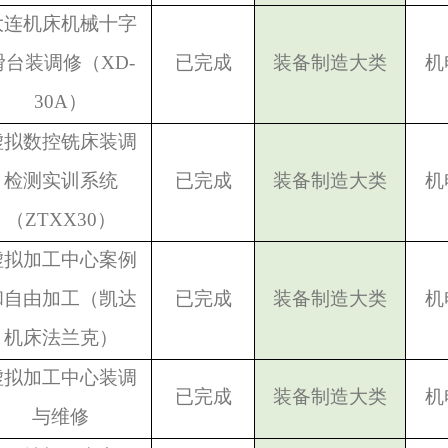
大连机床机械十字
滑台装调修（XD-
已完成
装备制造大类
机
30A）
虚拟数控铣床装调
检测实训系统
已完成
装备制造大类
机
（ZTXX30）
虚拟加工中心案例
和自由加工（凯达
已完成
装备制造大类
机
机床法兰克）
虚拟加工中心装调
已完成
装备制造大类
机
与维修