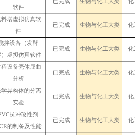
已完成
生物与化工大类
化
软件
填料塔虚拟仿真软
已完成
生物与化工大类
化
件
搅拌设备（发酵
已完成
生物与化工大类
化
罐）虚拟仿真软件
过程设备壳体屈曲
已完成
生物与化工大类
化
分析
光学异构体的分离
已完成
生物与化工大类
化
实验
PVC
抗冲改性剂
已完成
生物与化工大类
化
ACR的制备及性能