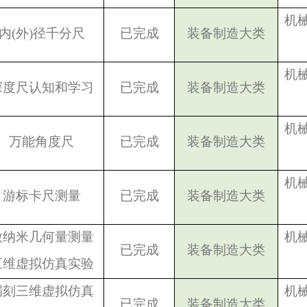
机
内(外)径千分尺
已完成
装备制造大类
机
深度尺认知和学习
已完成
装备制造大类
机
万能角度尺
已完成
装备制造大类
机
游标卡尺测量
已完成
装备制造大类
微纳米几何量测量
机
已完成
装备制造大类
三维虚拟仿真实验
漏刻三维虚拟仿真
机
已完成
装备制造大类