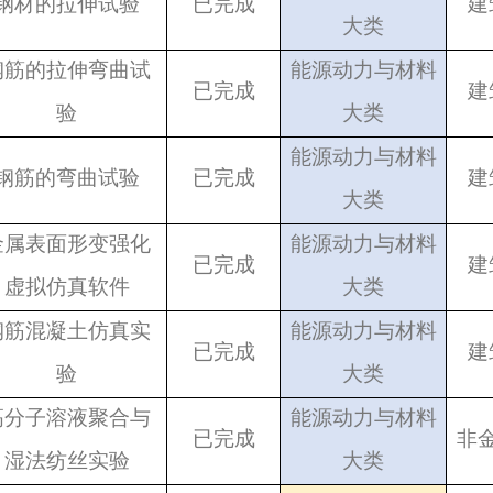
钢材的拉伸试验
已完成
建
大类
钢筋的拉伸弯曲试
能源动力与材料
已完成
建
验
大类
能源动力与材料
钢筋的弯曲试验
已完成
建
大类
金属表面形变强化
能源动力与材料
已完成
建
虚拟仿真软件
大类
钢筋混凝土仿真实
能源动力与材料
已完成
建
验
大类
高分子溶液聚合与
能源动力与材料
已完成
非
湿法纺丝实验
大类