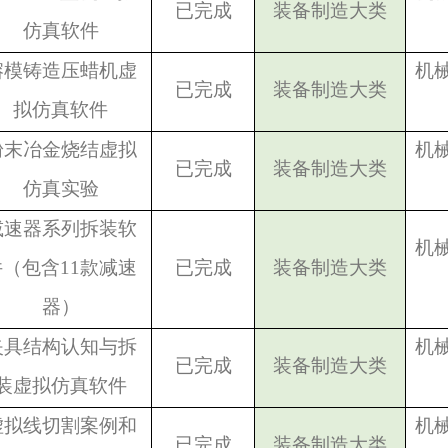
已完成
装备制造大类
仿真软件
熔模铸造压蜡机虚
机
已完成
装备制造大类
拟仿真软件
粉末冶金烧结虚拟
机
已完成
装备制造大类
仿真实验
减速器系列拆装软
机
件（包含11款减速
已完成
装备制造大类
器）
夹具结构认知与拆
机
已完成
装备制造大类
装虚拟仿真软件
虚拟线切割案例和
机
已完成
装备制造大类