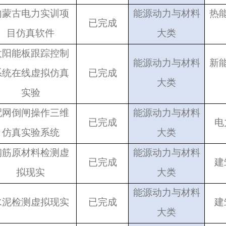
内蒙古电力实训项
能源动力与材料
热
已完成
目仿真软件
大类
太阳能板跟踪控制
能源动力与材料
新
系统在线虚拟仿真
已完成
大类
实验
配网倒闸操作三维
能源动力与材料
已完成
电
仿真实验系统
大类
钢筋原材料检测虚
能源动力与材料
已完成
建
拟现实
大类
能源动力与材料
水泥检测虚拟现实
已完成
建
大类