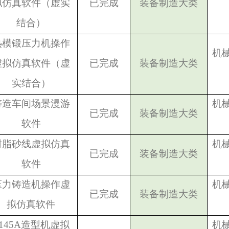
拟仿真软件（虚实
已完成
装备制造大类
结合）
热模锻压力机操作
机
虚拟仿真软件（虚
已完成
装备制造大类
实结合）
铸造车间场景漫游
机
已完成
装备制造大类
软件
树脂砂线虚拟仿真
机
已完成
装备制造大类
软件
压力铸造机操作虚
机
已完成
装备制造大类
拟仿真软件
145A
造型机虚拟
机