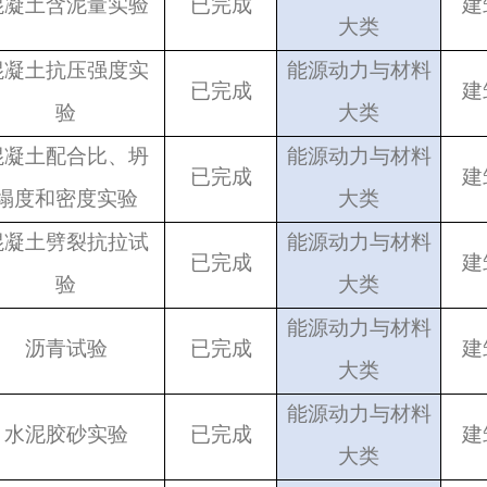
混凝土含泥量实验
已完成
建
大类
混凝土抗压强度实
能源动力与材料
已完成
建
验
大类
混凝土配合比、坍
能源动力与材料
已完成
建
塌度和密度实验
大类
混凝土劈裂抗拉试
能源动力与材料
已完成
建
验
大类
能源动力与材料
沥青试验
已完成
建
大类
能源动力与材料
水泥胶砂实验
已完成
建
大类