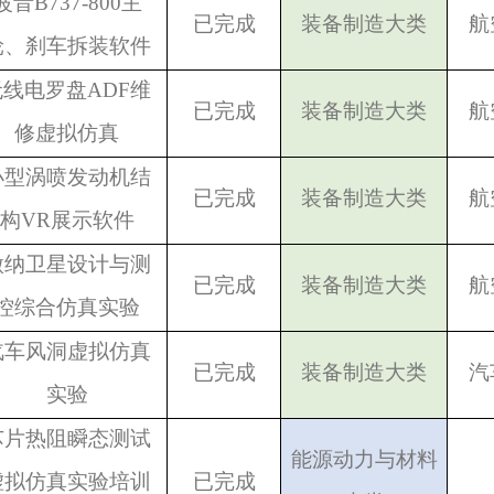
波音B737-800主
已完成
装备制造大类
航
轮、刹车拆装软件
无线电罗盘ADF维
已完成
装备制造大类
航
修虚拟仿真
小型涡喷发动机结
已完成
装备制造大类
航
构VR展示软件
微纳卫星设计与测
已完成
装备制造大类
航
控综合仿真实验
汽车风洞虚拟仿真
已完成
装备制造大类
汽
实验
芯片热阻瞬态测试
能源动力与材料
虚拟仿真实验培训
已完成