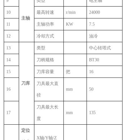
9
类型
电主轴
10
最高转速
r/min
24000
主轴
11
主轴功率
KW
7.5
12
冷却方式
油冷
13
类型
中心转塔式
14
刀柄规格
BT30
15
刀库容量
把
16
刀库
刀具最大直
16
mm
50
径
刀具最大长
17
mm
135
度
定位
X
轴
/Y
轴
/Z