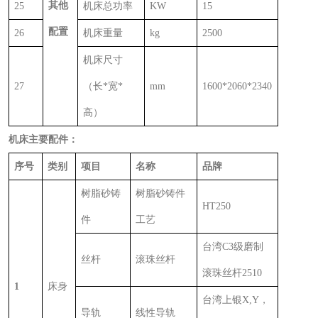
其他
25
机床总功率
KW
15
配置
26
机床重量
kg
2500
机床尺寸
27
（长
*
宽
*
mm
1600*2060*2340
高）
机床主要配件：
序号
类别
项目
名称
品牌
树脂砂铸
树脂砂铸件
HT250
件
工艺
台湾
C3
级磨制
丝杆
滚珠丝杆
滚珠丝杆
2510
1
床身
台湾上银
X,Y
，
导轨
线性导轨