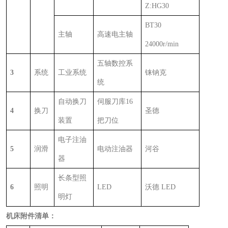
Z:HG30
BT30
主轴
高速电主轴
24000r/min
五轴数控系
3
系统
工业系统
铼钠克
统
自动换刀
伺服刀库
16
4
换刀
圣德
装置
把刀位
电子注油
5
润滑
电动注油器
河谷
器
长条型照
6
照明
LED
沃德
LED
明灯
机床附件清单：