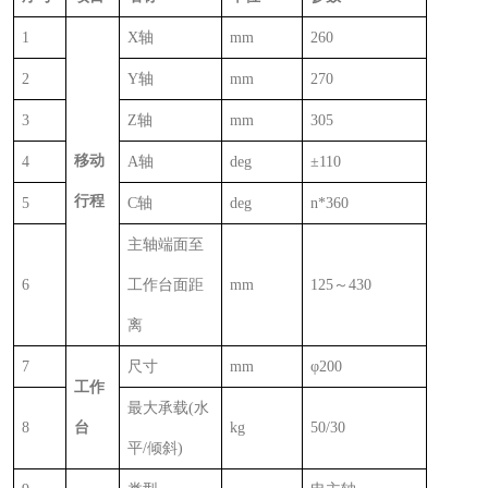
1
X
轴
mm
260
2
Y
轴
mm
270
3
Z
轴
mm
305
移动
4
A
轴
deg
±
110
行程
5
C
轴
deg
n*360
主轴端面至
6
工作台面距
mm
125
～
430
离
7
尺寸
mm
φ
200
工作
最大承载
(
水
8
台
kg
50/30
平
/
倾斜
)