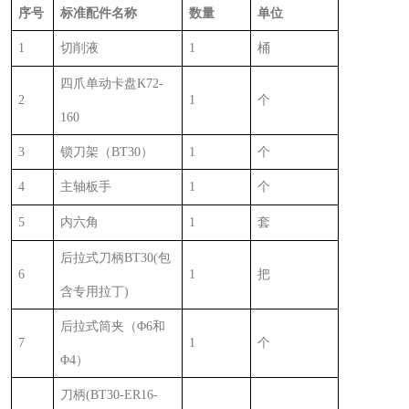
序号
标准配件名称
数量
单位
1
切削液
1
桶
四爪单动卡盘
K72-
2
1
个
160
3
锁刀架（
BT30
）
1
个
4
主轴板手
1
个
5
内六角
1
套
后拉式刀柄
BT30(
包
6
1
把
含专用拉丁
)
后拉式筒夹（Φ
6
和
7
1
个
Φ
4
）
刀柄
(BT30-ER16-