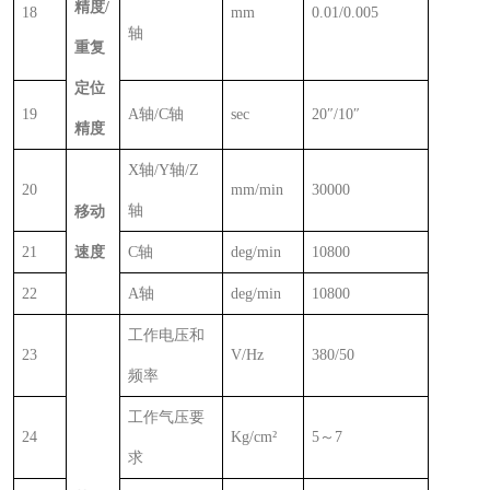
精度
/
18
mm
0.01/0.005
轴
重复
定位
19
A
轴
/C
轴
sec
20
″
/10
″
精度
X
轴
/Y
轴
/Z
20
mm/min
30000
轴
移动
21
速度
C
轴
deg/min
10800
22
A
轴
deg/min
10800
工作电压和
23
V/Hz
380/50
频率
工作气压要
24
Kg/cm
²
5
～
7
求