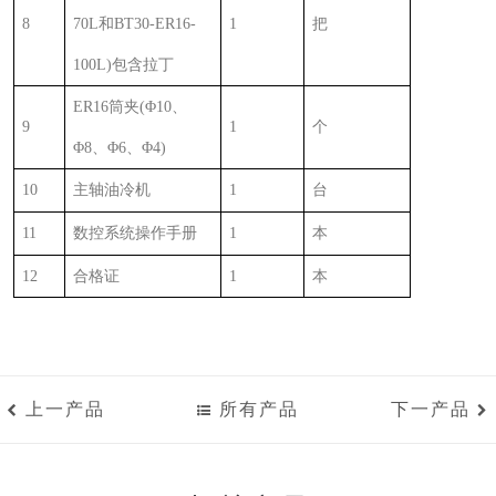
8
70L
和
BT30-ER16-
1
把
100L)
包含拉丁
ER16
筒夹
(
Φ
10
、
9
1
个
Φ
8
、Φ
6
、Φ
4)
10
主轴油冷机
1
台
11
数控系统操作手册
1
本
12
合格证
1
本
上一产品
所有产品
下一产品