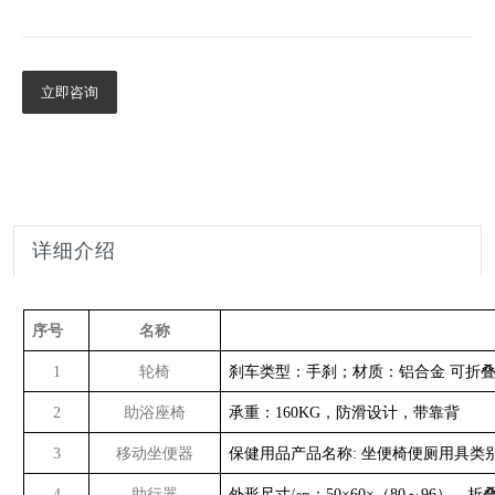
立即咨询
详细介绍
序号
名称
1
轮椅
刹车类型：手刹；材质：铝合金 可折
2
助浴座椅
承重：160KG，防滑设计，带靠背
3
移动坐便器
保健用品产品名称: 坐便椅便厕用具类别:
4
助行器
外形尺寸/㎝：50×60×（80～96）、折叠