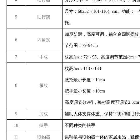
尺寸：60x52（101-116）cm。
5
助行架
托。
加厚防滑，高度可调，铝合金四脚拐杖
6
四角拐
节范围：79-94cm
7
手杖
杖高/㎝：72～95、高度调节范围/cm：
杖高/㎝：113～133
腋托最小长度：19cm
8
腋杖
把手最小长度：10cm
高度调节分9档，每档高度可调节2.5c
9
肘杖
辅助人体支撑体重、保持平衡和辅助行走
10
扶手
不同种类的扶手
11
取物器
集鞋拔与取物器一体的家居用品，轻便